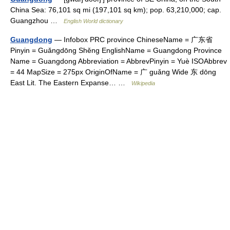
China Sea: 76,101 sq mi (197,101 sq km); pop. 63,210,000; cap.
Guangzhou …
English World dictionary
Guangdong
— Infobox PRC province ChineseName = 广东省
Pinyin = Guǎngdōng Shěng EnglishName = Guangdong Province
Name = Guangdong Abbreviation = AbbrevPinyin = Yuè ISOAbbrev
= 44 MapSize = 275px OriginOfName = 广 guǎng Wide 东 dōng
East Lit. The Eastern Expanse… …
Wikipedia