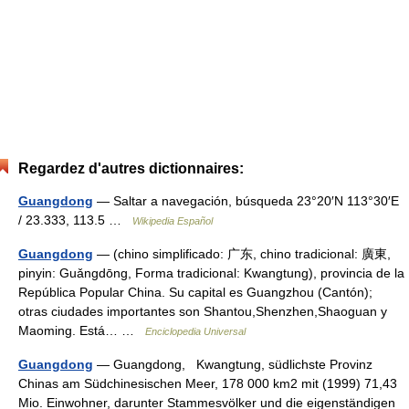
Regardez d'autres dictionnaires:
Guangdong
— Saltar a navegación, búsqueda 23°20′N 113°30′E
/ 23.333, 113.5 …
Wikipedia Español
Guangdong
— (chino simplificado: 广东, chino tradicional: 廣東,
pinyin: Guǎngdōng, Forma tradicional: Kwangtung), provincia de la
República Popular China. Su capital es Guangzhou (Cantón);
otras ciudades importantes son Shantou,Shenzhen,Shaoguan y
Maoming. Está… …
Enciclopedia Universal
Guangdong
— Guangdong, Kwangtung, südlichste Provinz
Chinas am Südchinesischen Meer, 178 000 km2 mit (1999) 71,43
Mio. Einwohner, darunter Stammesvölker und die eigenständigen