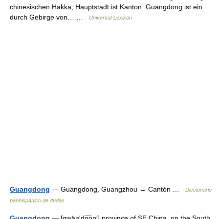
chinesischen Hakka; Hauptstadt ist Kanton. Guangdong ist ein
durch Gebirge von… …
Universal-Lexikon
Guangdong
— Guangdong, Guangzhou → Cantón …
Diccionario
panhispánico de dudas
Guangdong
— [gwäŋ′do͞oŋ′] province of SE China, on the South