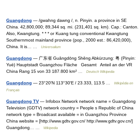
Guangdong
— /gwahng dawng /, n. Pinyin. a province in SE
China. 42,800,000; 89,344 sq. mi. (231,401 sq. km). Cap.: Canton.
Also, Kwangtung. * * * or Kuang tung conventional Kwangtung
Southernmost mainland province (pop., 2000 est.: 86,420,000),
China. It is… …
Universalium
Guangdong
— 广东省 Guǎngdōng Shěng Abkürzung: 粤 (Pinyin:
Yuè) Hauptstadt Guangzhou Fläche Gesamt Anteil an der VR
China Rang 15 von 33 187.800 km² …
Deutsch Wikipedia
Guangdong
— 23°20′N 113°30′E / 23.333, 113.5 …
Wikipédia en
Français
Guangdong TV
— Infobox Network network name = Guangdong
Television (GDTV) network country = People s Republic of China
network type = Broadcast available = in Guangzhou Province
China website = [http://www.gdtv.gov.cn/ http://www.gdtv.gov.cn/]
Guangdong… …
Wikipedia