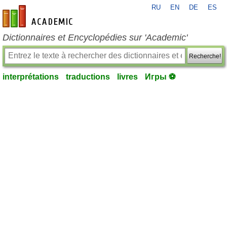
RU
EN
DE
ES
fr-academic.com
Dictionnaires et Encyclopédies sur 'Academic'
Recherche!
interprétations
traductions
livres
Игры ⚽